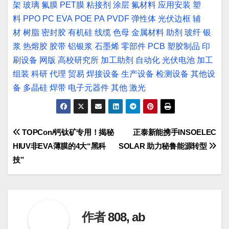
架
玻璃
氟膜
PET膜
粘接剂
涂层
氟材料
应用安装
塑
料
PPO
PC
EVA
POE
PA
PVDF
弹性体
光伏边框
辅
材
树脂
密封胶
有机硅
线缆
色母
金属材料
助剂
玻纤
银
浆
热熔胶
胶带
铝银浆
石墨烯
零部件
PCB
塑胶制品
印
刷设备
网版
高校研究所
加工助剂
自动化
光伏电池
加工
组装
科研
代理
贸易
焊接设备
生产设备
检测设备
其他设
备
多晶硅
焊带
电子元器件
其他
激光
文
TOPCon/钙钛矿专用！揭秘
正泰新能携手INSOELEC
HIUV非EVA薄膜的4大“黑科
SOLAR 助力秘鲁能源转型
章
技”
导
航
作者
808, ab