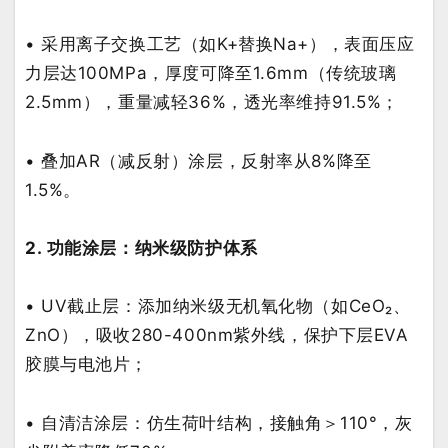
•
采用离子交换工艺（如
K+
替换
Na+
），表面压应
力层达
100MPa
，厚度可降至
1.6mm
（传统玻璃
2.5mm
），重量减轻
36%
，透光率维持
91.5%
；
•
叠加
AR
（减反射）涂层，反射率从
8%
降至
1.5%
。
2.
功能涂层：纳米级防护体系
•
UV
截止层：添加纳米级无机氧化物（如
CeO₂
、
ZnO
），吸收
280-400nm
紫外线，保护下层
EVA
胶膜与电池片；
•
自清洁涂层：仿生荷叶结构，接触角＞
110°
，灰