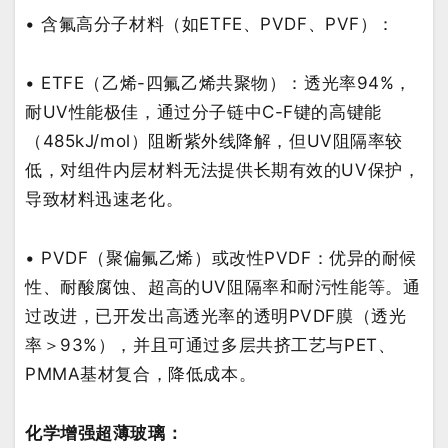
•
含氟
高分子材料（如
ETFE
、
PVDF
、
PVF
）：
•
ETFE
（乙烯
-
四氟乙烯共聚物）：透光率
9
4
%
，
耐
UV
性能极佳，通过分子链中
C-F
键的高键能
（
485kJ/mol
）阻断紫外线降解
，但
UV
阻隔率较
低，对组件内层材料无法提供长期有效的
UV
保护，
导致材料迅速老化。
•
PVDF
（聚偏氟乙烯）
或改性
PVDF
：
优异的耐候
性、耐酸腐蚀、超高的
UV
阻隔率和耐污性能等。通
过改进，已开发出高透光率的透明
PVDF
膜（透光
率＞
93%
），并且
可通过
多层
共挤工艺与
PET
、
PMMA
基材复合，降低成本。
化学增强超薄玻璃：