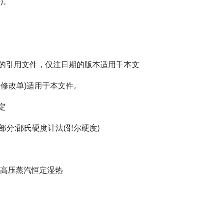
)。
的引用文件，仅注日期的版本适用千本文
修改单)适用于本文件。
定
部分:邵氏硬度计法(邵尔硬度)
饱和高压蒸汽恒定湿热