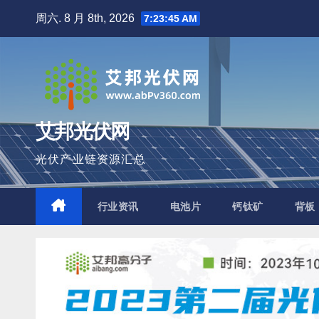
跳
周六. 8 月 8th, 2026
7:23:46 AM
至
内
容
艾邦光伏网
光伏产业链资源汇总
行业资讯
电池片
钙钛矿
背板